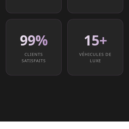
99%
15+
CLIENTS
VÉHICULES DE
SATISFAITS
LUXE