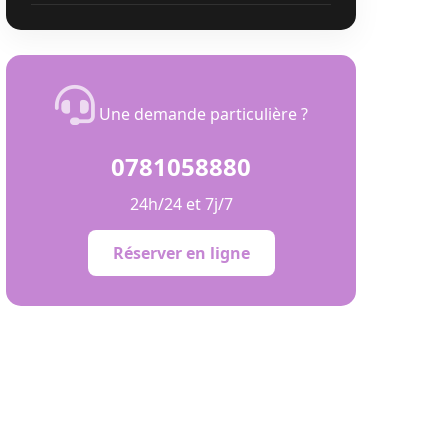
Une demande particulière ?
0781058880
24h/24 et 7j/7
Réserver en ligne