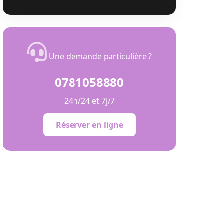
Une demande particulière ?
0781058880
24h/24 et 7j/7
Réserver en ligne