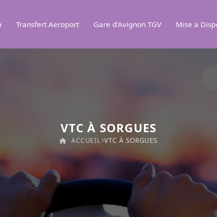
n
Transfert Aeroport
Gare d'Avignon TGV
Mise a Disp
VTC À SORGUES
ACCUEIL
VTC À SORGUES